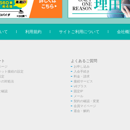
いて
利用規約
サイトご利用について
会社概
ート
よくあるご質問
ページ
お申し込み
ネット接続の設定
入会手続き
設定
料金・請求
きの対処法
接続サービス
v6プラス
ご確認
固定IP
メール
契約の確認・変更
会員マイページ
退会・解約