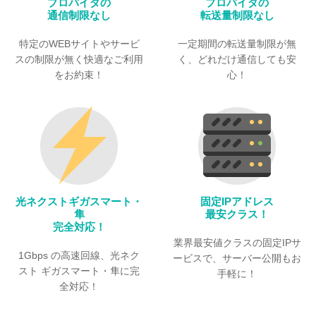
プロバイダの
プロバイダの
通信制限なし
転送量制限なし
特定のWEBサイトや
サービ
一定期間の転送量制限が無
スの制限が無く
快適なご利用
く、
どれだけ通信しても安
をお約束！
心！
光ネクストギガスマート・
固定IPアドレス
隼
最安クラス！
完全対応！
業界最安値クラスの
固定IPサ
1Gbps の高速回線、
光ネク
ービスで、
サーバー公開もお
スト ギガスマート・隼に完
手軽に！
全対応！