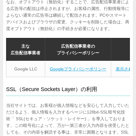
なお、オプトアウト（無効化）することで、広告配信事業者によ
る広告等の配信は停止されますが、お客様の属性、行動情報等に
よらない通常の広告等は継続して配信されます。PCやスマート
デバイスおよびブラウザの変更、クッキーを削除した場合は、再
度オプトアウト（無効化）の手続きが必要になります。
主な
広告配信事業者の
広告配信事業者
プライバシーポリシー
Google LLC
Googleプライバシーポリシー
表示され
SSL（Secure Sockets Layer）の利用
当社サイトでは、お客様が個人情報などを安心して入力していた
だけるよう、個人情報を入力するページに128bit-SSL暗号化技
術「 SSL(セキュア・ソケット・レイヤー) 」を導入しておりま
す。この暗号化によって、万が一第三者が入力内容を傍受したと
しても、その内容を解読する事は、非常に困難となります。SSL